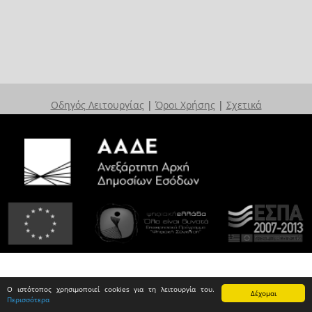
Οδηγός Λειτουργίας
|
Όροι Χρήσης
|
Σχετικά
Ο ιστότοπος χρησιμοποιεί cookies για τη λειτουργία του.
Δέχομαι
Περισσότερα