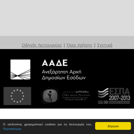
Οδηγός Λειτουργίας
|
Όροι Χρήσης
|
Σχετικά
Ο ιστότοπος χρησιμοποιεί cookies για τη λειτουργία του.
Δέχομαι
Περισσότερα