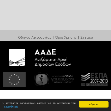
Οδηγός Λειτουργίας
|
Όροι Χρήσης
|
Σχετικά
Ο ιστότοπος χρησιμοποιεί cookies για τη λειτουργία του.
Δέχομαι
Περισσότερα