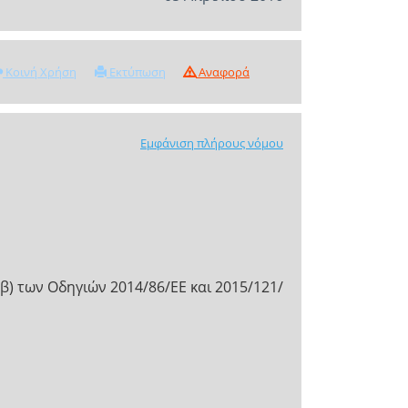
Κοινή Χρήση
Εκτύπωση
Αναφορά
Εμφάνιση πλήρους νόμου
 β) των Οδηγιών 2014/86/ΕΕ και 2015/121/