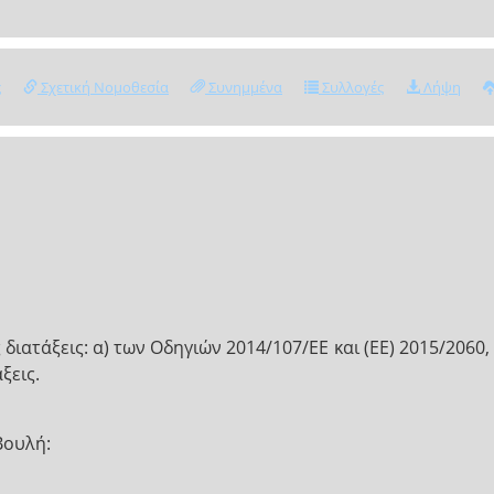
ς
Σχετική Νομοθεσία
Συνημμένα
Συλλογές
Λήψη
ιατάξεις: α) των Οδηγιών 2014/107/ΕΕ και (ΕΕ) 2015/2060,
ξεις.
Βουλή: