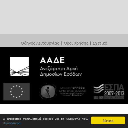
Οδηγός Λειτουργίας
|
Όροι Χρήσης
|
Σχετικά
Ο ιστότοπος χρησιμοποιεί cookies για τη λειτουργία του.
Δέχομαι
Περισσότερα