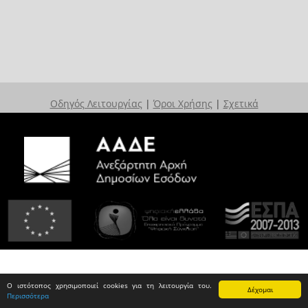
Οδηγός Λειτουργίας
|
Όροι Χρήσης
|
Σχετικά
Ο ιστότοπος χρησιμοποιεί cookies για τη λειτουργία του.
Δέχομαι
Περισσότερα