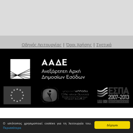
Οδηγός Λειτουργίας
|
Όροι Χρήσης
|
Σχετικά
Ο ιστότοπος χρησιμοποιεί cookies για τη λειτουργία του.
Δέχομαι
Περισσότερα