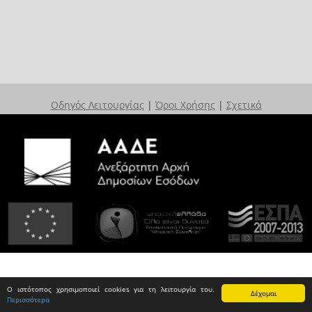
Οδηγός Λειτουργίας
|
Όροι Χρήσης
|
Σχετικά
Ο ιστότοπος χρησιμοποιεί cookies για τη λειτουργία του.
Δέχομαι
Περισσότερα