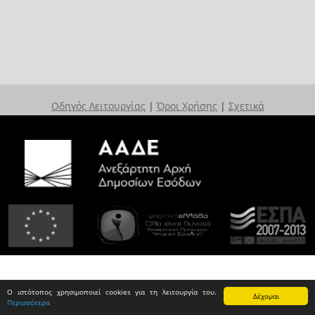
Οδηγός Λειτουργίας
|
Όροι Χρήσης
|
Σχετικά
Ο ιστότοπος χρησιμοποιεί cookies για τη λειτουργία του.
Δέχομαι
Περισσότερα