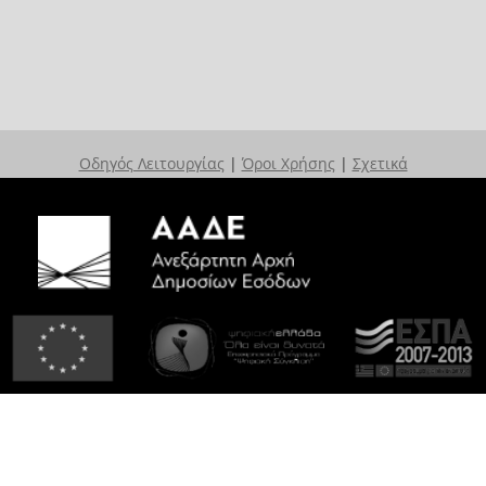
Οδηγός Λειτουργίας
|
Όροι Χρήσης
|
Σχετικά