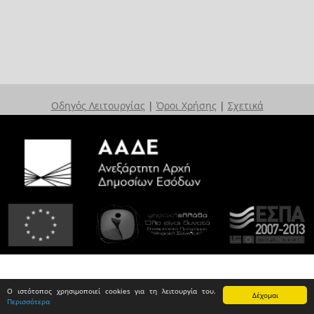
Οδηγός Λειτουργίας
|
Όροι Χρήσης
|
Σχετικά
Ο ιστότοπος χρησιμοποιεί cookies για τη λειτουργία του.
Δέχομαι
Περισσότερα