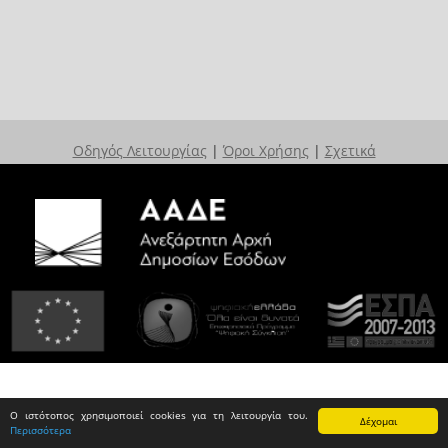
Οδηγός Λειτουργίας
|
Όροι Χρήσης
|
Σχετικά
Ο ιστότοπος χρησιμοποιεί cookies για τη λειτουργία του.
Δέχομαι
Περισσότερα