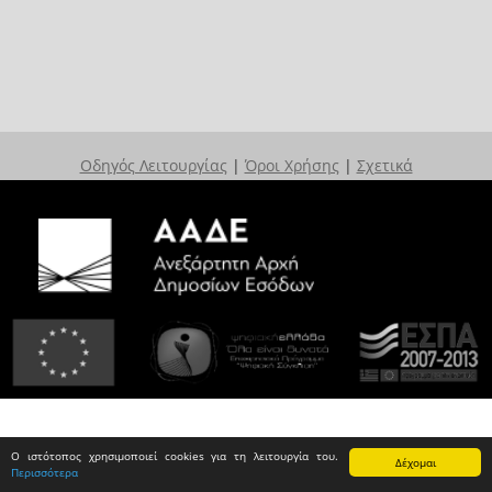
Οδηγός Λειτουργίας
|
Όροι Χρήσης
|
Σχετικά
Ο ιστότοπος χρησιμοποιεί cookies για τη λειτουργία του.
Δέχομαι
Περισσότερα