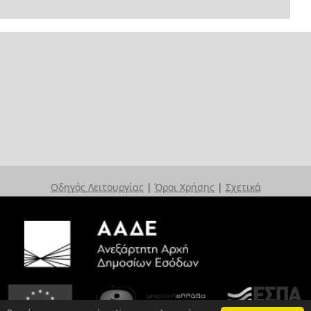
Οδηγός Λειτουργίας
|
Όροι Χρήσης
|
Σχετικά