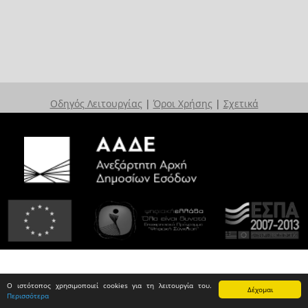
Οδηγός Λειτουργίας
|
Όροι Χρήσης
|
Σχετικά
Ο ιστότοπος χρησιμοποιεί cookies για τη λειτουργία του.
Δέχομαι
Περισσότερα