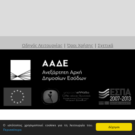
Οδηγός Λειτουργίας
|
Όροι Χρήσης
|
Σχετικά
Ο ιστότοπος χρησιμοποιεί cookies για τη λειτουργία του.
Δέχομαι
Περισσότερα