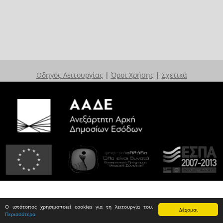
Οδηγός Λειτουργίας
|
Όροι Χρήσης
|
Σχετικά
Ο ιστότοπος χρησιμοποιεί cookies για τη λειτουργία του.
Δέχομαι
Περισσότερα