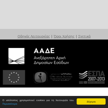
Οδηγός Λειτουργίας
|
Όροι Χρήσης
|
Σχετικά
Ο ιστότοπος χρησιμοποιεί cookies για τη λειτουργία του.
Δέχομαι
Περισσότερα