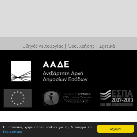
Οδηγός Λειτουργίας
|
Όροι Χρήσης
|
Σχετικά
Ο ιστότοπος χρησιμοποιεί cookies για τη λειτουργία του.
Δέχομαι
Περισσότερα