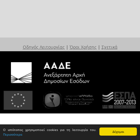
Οδηγός Λειτουργίας
|
Όροι Χρήσης
|
Σχετικά
Ο ιστότοπος χρησιμοποιεί cookies για τη λειτουργία του.
Δέχομαι
Περισσότερα