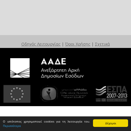
Οδηγός Λειτουργίας
|
Όροι Χρήσης
|
Σχετικά
Ο ιστότοπος χρησιμοποιεί cookies για τη λειτουργία του.
Δέχομαι
Περισσότερα