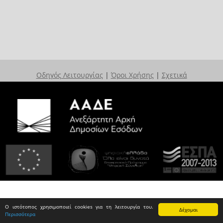
Οδηγός Λειτουργίας
|
Όροι Χρήσης
|
Σχετικά
Ο ιστότοπος χρησιμοποιεί cookies για τη λειτουργία του.
Δέχομαι
Περισσότερα