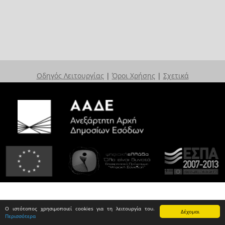
Οδηγός Λειτουργίας
|
Όροι Χρήσης
|
Σχετικά
Ο ιστότοπος χρησιμοποιεί cookies για τη λειτουργία του.
Δέχομαι
Περισσότερα