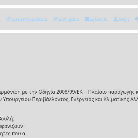
ς
Σχετική Νομοθεσία
Συνημμένα
Συλλογές
Λήψη
αρμόνιση με την Οδηγία 2008/99/ΕΚ − Πλαίσιο παραγωγής 
ν Υπουργείου Περιβάλλοντος, Ενέργειας και Κλιματικής Αλ
Βουλή:
εμφανίζουν
τητες που α-