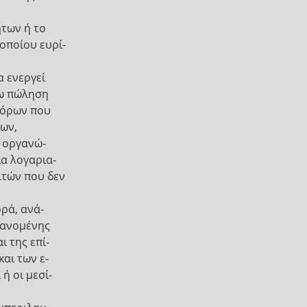
των ή το
οποίου ευρί-
α ενεργεί
ρω πώληση
πόρων που
των,
α οργανώ-
ια λογαρια-
ιτών που δεν
ρά, ανά-
βανομένης
ι της επί-
και των ε-
ή οι μεσί-