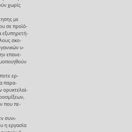
ούν χωρίς
τησης με
ου σε προϊό-
α εξυπηρετή-
λλους σκο-
γανικών υ-
την επανε-
ιμοποιηθούν
ποτε ερ-
α παρα-
ν ορυκτελαί-
προσμίξεων,
ν που πε-
ν συνι-
υ η εργασία