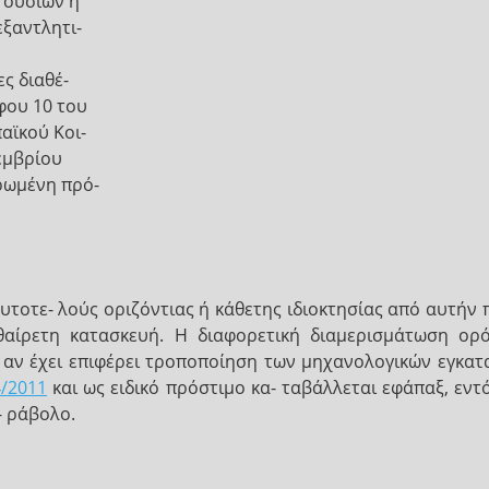
 ουσιών ή
εξαντλητι-
ες διαθέ-
φου 10 του
αϊκού Κοι-
εμβρίου
ρωμένη πρό-
υτοτε- λούς οριζόντιας ή κάθετης ιδιοκτησίας από αυτήν 
υθαίρετη κατασκευή. Η διαφορετική διαμερισμάτωση ο
, αν έχει επιφέρει τροποποίηση των μηχανολογικών εγκατ
4/2011
και ως ειδικό πρόστιμο κα- ταβάλλεται εφάπαξ, εντ
- ράβολο.