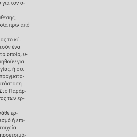
 για τον ο-
άθεσης,
σία πριν από
ας το κύ-
τούν ένα
τα οποία, υ-
ιηθούν για
ίας, ή ότι
 πραγματο-
κατάσταση
 Στο Παράρ-
γος των ερ-
κάθε ερ-
σμό ή επι-
τοιχεία
προετοιμά-