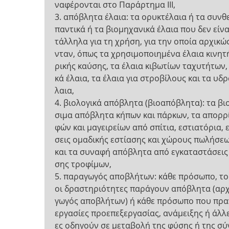
ναφέρονται στο Παράρτημα ΙΙΙ,
3. απόβλητα έλαια: τα ορυκτέλαια ή τα συνθε
παντικά ή τα βιομηχανικά έλαια που δεν είνα
τάλληλα για τη χρήση, για την οποία αρχικώ
νταν, όπως τα χρησιμοποιημένα έλαια κινητ
ρικής καύσης, τα έλαια κιβωτίων ταχυτήτων, 
κά έλαια, τα έλαια για στροβίλους και τα υδρ
λαια,
4. βιολογικά απόβλητα (βιοαπόβλητα): τα β
σιμα απόβλητα κήπων και πάρκων, τα απορρ
φών και μαγειρείων από σπίτια, εστιατόρια, 
σεις ομαδικής εστίασης και χώρους πωλήσεω
και τα συναφή απόβλητα από εγκαταστάσεις
σης τροφίμων,
5. παραγωγός αποβλήτων: κάθε πρόσωπο, το
οι δραστηριότητες παράγουν απόβλητα (αρχ
γωγός αποβλήτων) ή κάθε πρόσωπο που πρα
εργασίες προεπεξεργασίας, ανάμειξης ή άλλε
ες οδηγούν σε μεταβολή της φύσης ή της σ