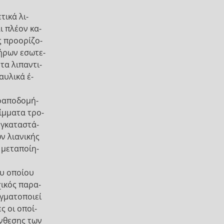
τικά λι-
ι πλέον κα-
ς προορίζο-
ήρων εσωτε-
τα λιπαντι-
αυλικά έ-
ιοαποδομή-
ίμματα τρο-
εγκαταστά-
ν λιανικής
 μεταποίη-
υ οποίου
ικός παρα-
γματοποιεί
ς οι οποί-
ύνθεσης των