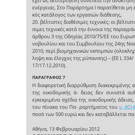
έχει ως δευτερογενή συνέπεια την ανάκτηση
ενέργειας. Στο Παράρτημα Ι παρατίθεται μη 
κός κατάλογος των εργασιών διάθεσης,
20. βέλτιστες διαθέσιμες τεχνικές: οι βέλτιστ
σιμες τεχνικές κατά την έννοια της παραγρά
άρθρου 3 της Οδηγίας 2010/75/ΕΕ του Ευρωπ
νοβουλίου και του Συμβουλίου της 24ης Νο
2010, περί βιομηχανικών εκπομπών (ολοκλη
ληψη και έλεγχος της ρύπανσης) – (EE L 334/
17/17.12.2010).
ΠΑΡΑΓΡΑΦΟΣ 7
Η διαφορετική διαρρύθμιση διακεκριμένης α
της οικοδομικής ά- δειας δεν συνιστά α
εγκεκριμένα σχέδια της οικοδομικής άδειας
του πίνακα του Πα- ραρτήματος του
ν. 401
ποσό των 500 ευρώ και δεν καταβάλλεται πα
Αθήνα, 13 Φεβρουαρίου 2012