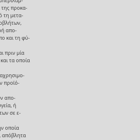
μπεριλαμ-
 της προκα-
 τη μετα-
ποβλήτων,
οή απο-
ο και τη φύ-
ι πριν μία
και τα οποία
ναχρησιμο-
ν προϊό-
ων απο-
γεία, ή
των σε ε-
ην οποία
αι απόβλητα