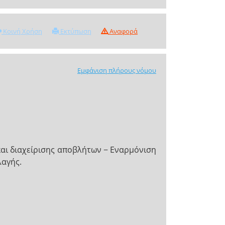
Κοινή Χρήση
Εκτύπωση
Αναφορά
Εμφάνιση πλήρους νόμου
και διαχείρισης αποβλήτων − Εναρμόνιση
λαγής.