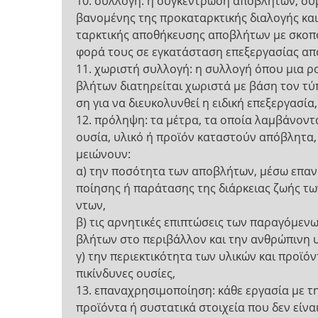
10. συλλογή: η συγκέντρωση αποβλήτων, συ
βανομένης της προκαταρκτικής διαλογής και
ταρκτικής αποθήκευσης αποβλήτων με σκοπό
φορά τους σε εγκατάσταση επεξεργασίας α
11. χωριστή συλλογή: η συλλογή όπου μια ρ
βλήτων διατηρείται χωριστά με βάση τον τύπ
ση για να διευκολυνθεί η ειδική επεξεργασία,
12. πρόληψη: τα μέτρα, τα οποία λαμβάνοντα
ουσία, υλικό ή προϊόν καταστούν απόβλητα, 
μειώνουν:
α) την ποσότητα των αποβλήτων, μέσω επα
ποίησης ή παράτασης της διάρκειας ζωής τω
ντων,
β) τις αρνητικές επιπτώσεις των παραγόμεν
βλήτων στο περιβάλλον και την ανθρώπινη υ
γ) την περιεκτικότητα των υλικών και προϊόν
πικίνδυνες ουσίες,
13. επαναχρησιμοποίηση: κάθε εργασία με τ
προϊόντα ή συστατικά στοιχεία που δεν είν