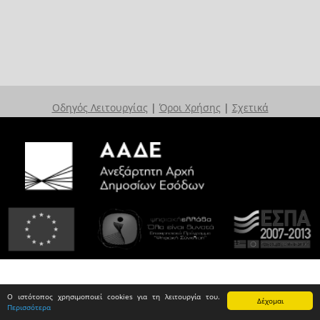
Οδηγός Λειτουργίας
|
Όροι Χρήσης
|
Σχετικά
Ο ιστότοπος χρησιμοποιεί cookies για τη λειτουργία του.
Δέχομαι
Περισσότερα