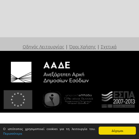
Οδηγός Λειτουργίας
|
Όροι Χρήσης
|
Σχετικά
Ο ιστότοπος χρησιμοποιεί cookies για τη λειτουργία του.
Δέχομαι
Περισσότερα