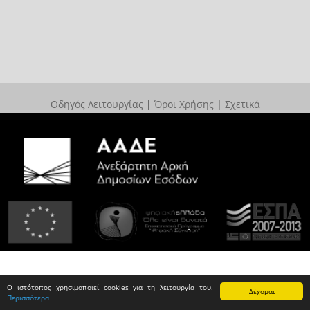
Οδηγός Λειτουργίας
|
Όροι Χρήσης
|
Σχετικά
Ο ιστότοπος χρησιμοποιεί cookies για τη λειτουργία του.
Δέχομαι
Περισσότερα