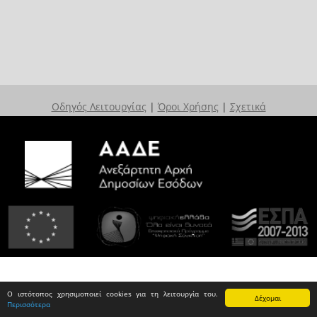
Οδηγός Λειτουργίας
|
Όροι Χρήσης
|
Σχετικά
Ο ιστότοπος χρησιμοποιεί cookies για τη λειτουργία του.
Δέχομαι
Περισσότερα