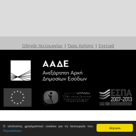
Οδηγός Λειτουργίας
|
Όροι Χρήσης
|
Σχετικά
Ο ιστότοπος χρησιμοποιεί cookies για τη λειτουργία του.
Δέχομαι
Περισσότερα