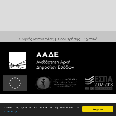
Οδηγός Λειτουργίας
|
Όροι Χρήσης
|
Σχετικά
Ο ιστότοπος χρησιμοποιεί cookies για τη λειτουργία του.
Δέχομαι
Περισσότερα