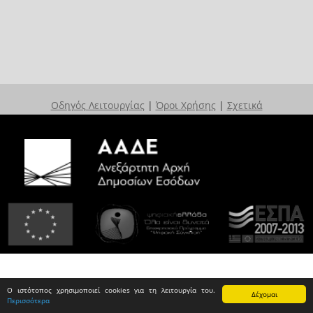
Οδηγός Λειτουργίας
|
Όροι Χρήσης
|
Σχετικά
Ο ιστότοπος χρησιμοποιεί cookies για τη λειτουργία του.
Δέχομαι
Περισσότερα