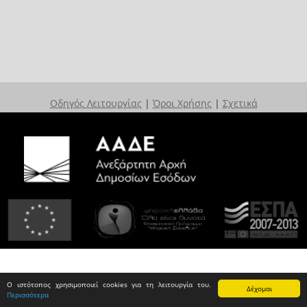
Οδηγός Λειτουργίας
|
Όροι Χρήσης
|
Σχετικά
Ο ιστότοπος χρησιμοποιεί cookies για τη λειτουργία του.
Δέχομαι
Περισσότερα