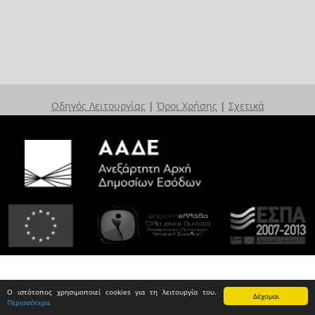
Οδηγός Λειτουργίας
|
Όροι Χρήσης
|
Σχετικά
Ο ιστότοπος χρησιμοποιεί cookies για τη λειτουργία του.
Δέχομαι
Περισσότερα