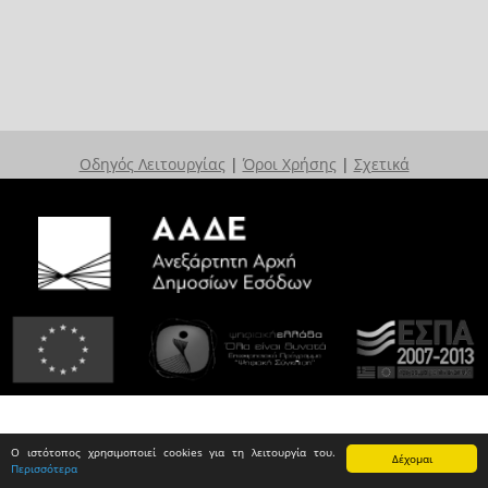
Οδηγός Λειτουργίας
|
Όροι Χρήσης
|
Σχετικά
Ο ιστότοπος χρησιμοποιεί cookies για τη λειτουργία του.
Δέχομαι
Περισσότερα