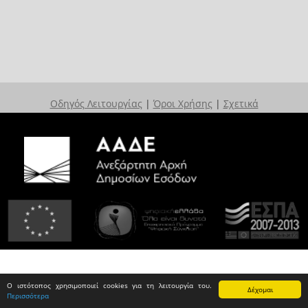
Οδηγός Λειτουργίας
|
Όροι Χρήσης
|
Σχετικά
Ο ιστότοπος χρησιμοποιεί cookies για τη λειτουργία του.
Δέχομαι
Περισσότερα