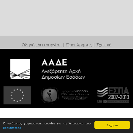
Οδηγός Λειτουργίας
|
Όροι Χρήσης
|
Σχετικά
Ο ιστότοπος χρησιμοποιεί cookies για τη λειτουργία του.
Δέχομαι
Περισσότερα