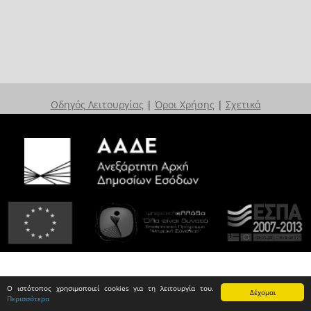
Οδηγός Λειτουργίας
|
Όροι Χρήσης
|
Σχετικά
Ο ιστότοπος χρησιμοποιεί cookies για τη λειτουργία του.
Δέχομαι
Περισσότερα