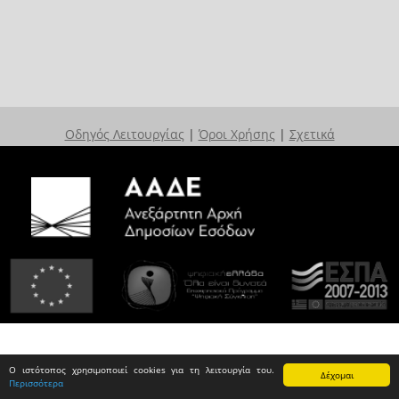
Οδηγός Λειτουργίας
|
Όροι Χρήσης
|
Σχετικά
Ο ιστότοπος χρησιμοποιεί cookies για τη λειτουργία του.
Δέχομαι
Περισσότερα