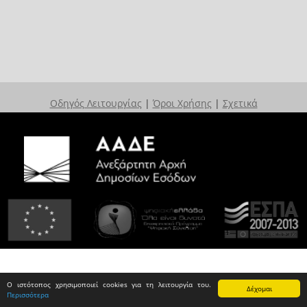
Οδηγός Λειτουργίας
|
Όροι Χρήσης
|
Σχετικά
Ο ιστότοπος χρησιμοποιεί cookies για τη λειτουργία του.
Δέχομαι
Περισσότερα