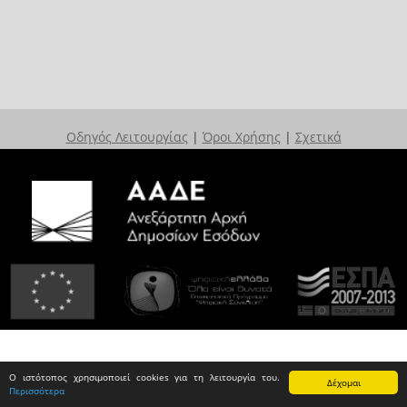
Οδηγός Λειτουργίας
|
Όροι Χρήσης
|
Σχετικά
Ο ιστότοπος χρησιμοποιεί cookies για τη λειτουργία του.
Δέχομαι
Περισσότερα