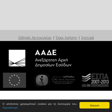
Οδηγός Λειτουργίας
|
Όροι Χρήσης
|
Σχετικά
Ο ιστότοπος χρησιμοποιεί cookies για τη λειτουργία του.
Δέχομαι
Περισσότερα