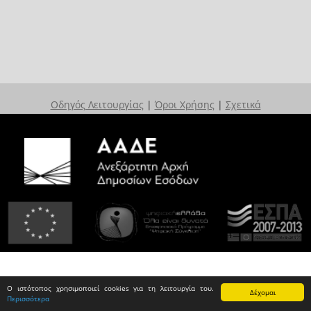
Οδηγός Λειτουργίας
|
Όροι Χρήσης
|
Σχετικά
Ο ιστότοπος χρησιμοποιεί cookies για τη λειτουργία του.
Δέχομαι
Περισσότερα