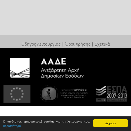
Οδηγός Λειτουργίας
|
Όροι Χρήσης
|
Σχετικά
Ο ιστότοπος χρησιμοποιεί cookies για τη λειτουργία του.
Δέχομαι
Περισσότερα