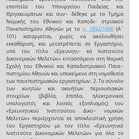
εποπτεία του Υπουργείου Παιδείας και
Θρησκευμάτων και συν− δέθηκε με το Τμήμα
Νομικής του Εθνικού και Καποδι− στριακού
Πανεπιστημίου Αθηνών με το
ν. 1892/1990
(Α΄
101) καταργείται, χωρίς να ακολουθήσει
εκκαθάριση, και μετατρέπεται σε Εργαστήριο,
υπό τον τίτλο «Ερευνητι− κό Ινστιτούτο
Δικονομικών Μελετών» εντασσόμενο στη Νομική
Σχολή του Εθνικού και Καποδιστριακού Πανε−
πιστημίου Αθηνών και υποκείμενο στη νομοθεσία
των πανεπιστημιακών εργαστηρίων. 2. Το σύνολο
των κινητών και ακινήτων περιουσιακών
στοιχείων (βιβλία, έπιπλα, ηλεκτρονικοί
υπολογιστές και λοιπός εξοπλισμός) του
«Ερευνητικού Ινστιτούτου Δικο− νομικών
Μελετών» περιέρχονται σε αποκλειστική χρήση
του Εργαστηρίου με τον τίτλο «Ερευνητικό
Ινστιτούτο Δικονομικών Μελετών» για όλο το