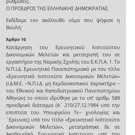
ρυθμίσεις.
Ο ΠΡΟΕΔΡΟΣ ΤΗΣ ΕΛΛΗΝΙΚΗΣ ΔΗΜΟΚΡΑΤΙΑΣ
Εκδίδομε τον ακόλουθο νόμο που ψήφισε η
Βουλή:
Άρθρο 10
Κατάργηση του Ερευνητικού Ινστιτούτου
Δικονομικών Μελετών και μετατροπή του σε
εργαστήριο της Νομικής Σχολής του Ε.Κ.Π.Α. 1. Το
Ν.Π.Ι.Δ. Ερευνητικό Πανεπιστημιακό με τον τίτλο
«Ερευνητικό Ινστιτούτο Δικονομικών Μελετών»
(Ι.Δ.Μ.Ε. −Ν.Π.Ι.Δ. μη Κερδοσκοπικού Χαρακτήρα −
του Εθνικού και Καποδιστριακού Πανεπιστημίου
Αθηνών) το οποίο ιδρύθηκε με το υπ’ αρίθμ. 588
προεδρικό διάταγμα (Α΄ 210/27.12.1984 υπό την
εποπτεία του Υπουργείου Τε− χνολογίας και
΄Ερευνας) υπό τον τίτλο «Ερευνητικό Ινστιτούτο
Δικονομικών Μελετών», μετατράπηκε δε σε
Ακαδημαϊκό Ερευνητικό Ινστιτούτο υπό την