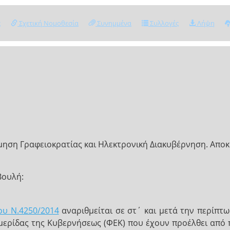
ς
Σχετική Νομοθεσία
Συνημμένα
Συλλογές
Λήψη
ηση Γραφειοκρατίας και Ηλεκτρονική Διακυβέρνηση. Αποκα
Βουλή:
ου Ν.4250/2014
αναριθμείται σε στ΄ και μετά την περίπτ
φημερίδας της Κυβερνήσεως (ΦΕΚ) που έχουν προέλθει απ