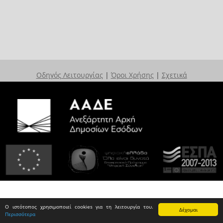
Οδηγός Λειτουργίας
|
Όροι Χρήσης
|
Σχετικά
Ο ιστότοπος χρησιμοποιεί cookies για τη λειτουργία του.
Δέχομαι
Περισσότερα