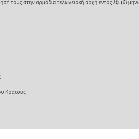
ίησή τους στην αρμόδια τελωνειακή αρχή εντός έξι (6) μη
Σ
ου Κράτους