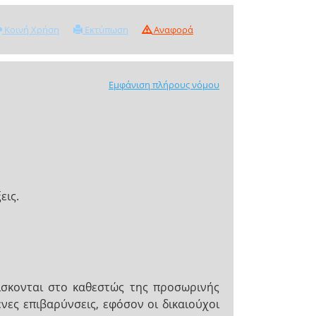
Κοινή Χρήση
Εκτύπωση
Αναφορά
Εμφάνιση πλήρους νόμου
εις.
σκονται στο καθεστώς της προσωρινής
νες επιβαρύνσεις, εφόσον οι δικαιούχοι