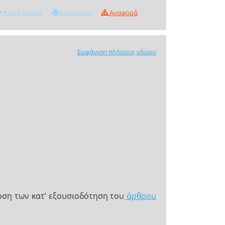
Κοινή Χρήση
Εκτύπωση
Αναφορά
Εμφάνιση πλήρους νόμου
οση των κατ’ εξουσιοδότηση του
άρθρου