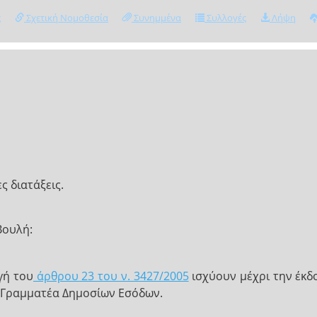
ς
Σχετική Νομοθεσία
Συνημμένα
Συλλογές
Λήψη
ς διατάξεις.
Βουλή:
γή του
άρθρου 23 του ν. 3427/2005
ισχύουν μέχρι την έκδ
 Γραμματέα Δημοσίων Εσόδων.