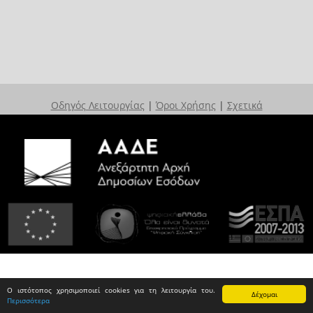
Οδηγός Λειτουργίας
|
Όροι Χρήσης
|
Σχετικά
Ο ιστότοπος χρησιμοποιεί cookies για τη λειτουργία του.
Δέχομαι
Περισσότερα