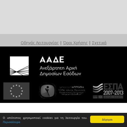
Οδηγός Λειτουργίας
|
Όροι Χρήσης
|
Σχετικά
Ο ιστότοπος χρησιμοποιεί cookies για τη λειτουργία του.
Δέχομαι
Περισσότερα